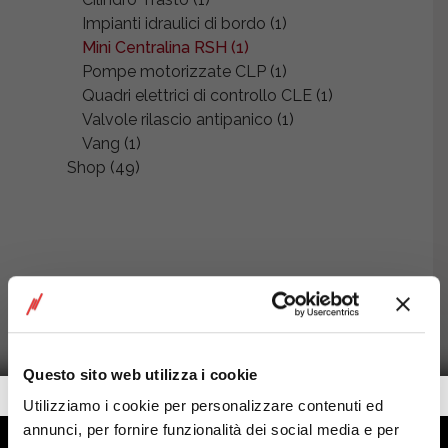
Impianti idraulici di bordo
(1)
Mini Centralina RSH
(1)
Pompe motorizzate CLP
(1)
Quadri elettrici di controllo CLE
(1)
Valvole rilascio antipanico
(1)
Vang
(1)
Shop
(49)
Questo sito web utilizza i cookie
Getalook Studio Productions
Utilizziamo i cookie per personalizzare contenuti ed
annunci, per fornire funzionalità dei social media e per