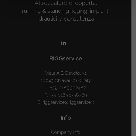
Attrezzature di coperta,
running & standing rigging, impianti
idraulici e consulenza
RIGGservice
Viale A.E. Devoto, 31
16043 Chiavari (GE) Italy
T.
+39 0185 302487
F. +39 0185 1758789
E.
riggservice@riggservice.it
Info
Company info