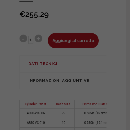
€
255.29
Aggiungi al carrello
DATI TECNICI
INFORMAZIONI AGGIUNTIVE
Cylinder Part #
Dash Size
Piston Rod Diameter
Cl
A850-VC-006
-6
0.625in (15.9mm)
0
A850-VC-010
-10
0.750in (19.1mm)
0