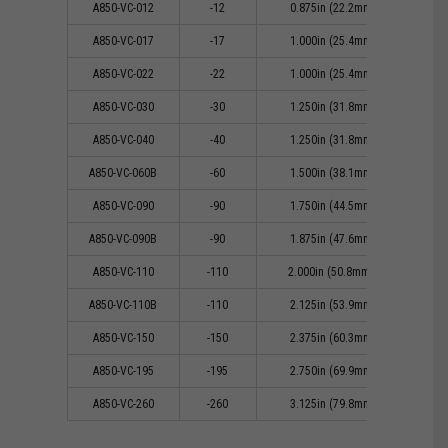
A850-VC-012
-12
0.875in (22.2mm)
0
A850-VC-017
-17
1.000in (25.4mm)
0
A850-VC-022
-22
1.000in (25.4mm)
0
A850-VC-030
-30
1.250in (31.8mm)
0
A850-VC-040
-40
1.250in (31.8mm)
0
A850-VC-060B
-60
1.500in (38.1mm)
1
A850-VC-090
-90
1.750in (44.5mm)
1
A850-VC-090B
-90
1.875in (47.6mm)
1
A850-VC-110
-110
2.000in (50.8mm))
1
A850-VC-110B
-110
2.125in (53.9mm)
1
A850-VC-150
-150
2.375in (60.3mm)
1
A850-VC-195
-195
2.750in (69.9mm)
1
A850-VC-260
-260
3.125in (79.8mm)
2