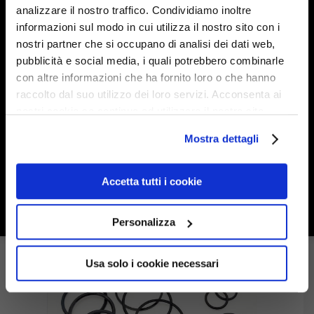
analizzare il nostro traffico. Condividiamo inoltre
informazioni sul modo in cui utilizza il nostro sito con i
nostri partner che si occupano di analisi dei dati web,
pubblicità e social media, i quali potrebbero combinarle
con altre informazioni che ha fornito loro o che hanno
Seal Kit for Navtec
raccolto dal suo utilizzo dei loro servizi. Acconsenta ai
nostri cookie se continua ad utilizzare il nostro sito
5000/7500 4-Way Fac
web.
€
556.80
Mostra dettagli
Accetta tutti i cookie
Personalizza
Usa solo i cookie necessari