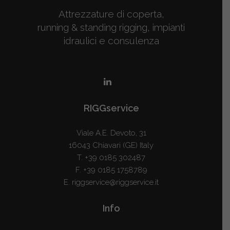
Attrezzature di coperta,
running & standing rigging, impianti
idraulici e consulenza
RIGGservice
Viale A.E. Devoto, 31
16043 Chiavari (GE) Italy
T.
+39 0185 302487
F. +39 0185 1758789
E.
riggservice@riggservice.it
Info