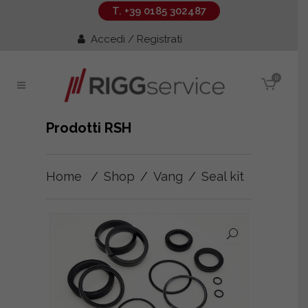
T. +39 0185 302487
Accedi / Registrati
0
Prodotti RSH
Home
/
Shop
/
Vang
/
Seal kit